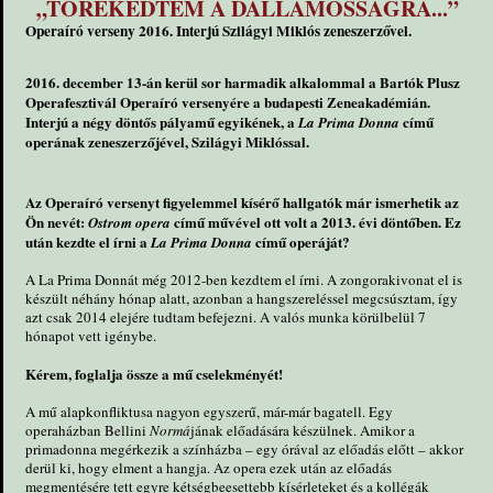
„TÖREKEDTEM A DALLAMOSSÁGRA...”
Operaíró verseny 2016. Interjú Szilágyi Miklós zeneszerzővel.
2016. december 13-án kerül sor harmadik alkalommal a Bartók Plusz
Operafesztivál Operaíró versenyére a budapesti Zeneakadémián.
Interjú a négy döntős pályamű egyikének, a
című
La Prima Donna
operának zeneszerzőjével, Szilágyi Miklóssal.
Az Operaíró versenyt figyelemmel kísérő hallgatók már ismerhetik az
Ön nevét:
című művével ott volt a 2013. évi döntőben. Ez
Ostrom opera
után kezdte el írni a
című operáját?
La Prima Donna
A La Prima Donnát még 2012-ben kezdtem el írni. A zongorakivonat el is
készült néhány hónap alatt, azonban a hangszereléssel megcsúsztam, így
azt csak 2014 elejére tudtam befejezni. A valós munka körülbelül 7
hónapot vett igénybe.
Kérem, foglalja össze a mű cselekményét!
A mű alapkonfliktusa nagyon egyszerű, már-már bagatell. Egy
operaházban Bellini
Normá
jának előadására készülnek. Amikor a
primadonna megérkezik a színházba – egy órával az előadás előtt – akkor
derül ki, hogy elment a hangja. Az opera ezek után az előadás
megmentésére tett egyre kétségbeesettebb kísérleteket és a kollégák