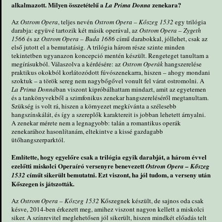
alkalmazott. Milyen összetételű a
zenekara?
La Prima Donna
Az
Ostrom Opera
, teljes nevén
Ostrom Opera – Kőszeg 1532
egy trilógia
darabja: együvé tartozik két másik operával, az
Ostrom Opera – Zygeth
1566
és az
Ostrom Opera – Buda 1686
című darabokkal, jóllehet, csak az
első jutott el a bemutatásig. A trilógia három része szinte minden
tekintetben ugyanazon koncepció mentén készült. Rengeteget tanultam a
megírásukból. Válaszolva a kérdésére: az
Ostrom Operák
hangszerelése
praktikus okokból korlátozódott fúvószenekarra, hiszen – ahogy mondani
szoktuk – a török sereg nem nagybőgővel vonult fel várat ostromolni. A
La Prima Donná
ban viszont kipróbálhattam mindazt, amit az egyetemen
és a tankönyvekből a szimfonikus zenekar hangszereléséről megtanultam.
Szükség is volt rá, hiszen a környezet megkívánta a szélesebb
hangszínskálát, és így a szereplők karaktereit is jobban lehetett árnyalni.
A zenekar mérete nem a legnagyobb: talán a romantikus operák
zenekarához hasonlítanám, eltekintve a kissé gazdagabb
ütőhangszerparktól.
Említette, hogy egyelőre csak a trilógia egyik darabját, a három évvel
ezelőtti miskolci Operaíró versenyre benevezett
Ostrom Opera – Kőszeg
címűt sikerült bemutatni. Ezt viszont, ha jól tudom, a verseny után
1532
Kőszegen is játszották.
Az
Ostrom Opera – Kőszeg 1532
Kőszegnek készült, de sajnos oda csak
késve, 2014-ben érkezett meg, amihez viszont nagyon kellett a miskolci
siker. A színrevitel meglehetősen jól sikerült, hiszen mindkét előadás telt