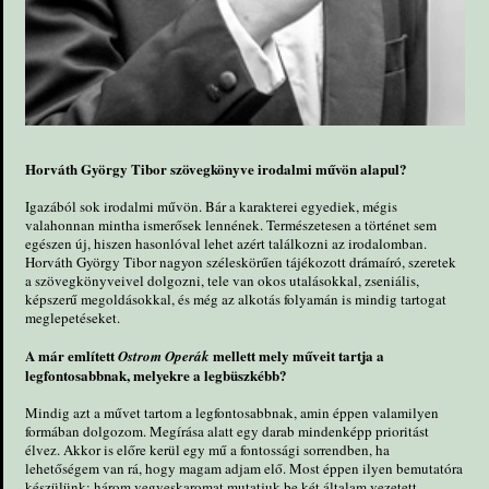
Horváth György Tibor szövegkönyve irodalmi művön alapul?
Igazából sok irodalmi művön. Bár a karakterei egyediek, mégis
valahonnan mintha ismerősek lennének. Természetesen a történet sem
egészen új, hiszen hasonlóval lehet azért találkozni az irodalomban.
Horváth György Tibor nagyon széleskörűen tájékozott drámaíró, szeretek
a szövegkönyveivel dolgozni, tele van okos utalásokkal, zseniális,
képszerű megoldásokkal, és még az alkotás folyamán is mindig tartogat
meglepetéseket.
A már említett
mellett mely műveit tartja a
Ostrom Operák
legfontosabbnak, melyekre a legbüszkébb?
Mindig azt a művet tartom a legfontosabbnak, amin éppen valamilyen
formában dolgozom. Megírása alatt egy darab mindenképp prioritást
élvez. Akkor is előre kerül egy mű a fontossági sorrendben, ha
lehetőségem van rá, hogy magam adjam elő. Most éppen ilyen bemutatóra
készülünk: három vegyeskaromat mutatjuk be két általam vezetett