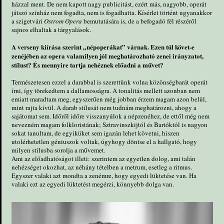
házzal ment. De nem kapott nagy publicitást, ezért más, nagyobb, operát
játszó színház nem fogadta, nem is fogadhatta. Kísérlet történt ugyanakkor
a szigetvári
Ostrom Opera
bemutatására is, de a befogadó fél részéről
sajnos elhaltak a tárgyalások.
A verseny kiírása szerint „népoperákat” várnak. Ezen túl követ-e
zenéjében az opera valamilyen jól meghatározható zenei irányzatot,
stílust? És mennyire tartja nehéznek előadni a művet?
Természetesen ezzel a darabbal is szerettünk volna közönségbarát operát
írni, így törekedtem a dallamosságra. A tonalitás mellett azonban nem
emiatt maradtam meg, egyszerűen még jobban érzem magam azon belül,
mint rajta kívül. A darab stílusát nem tudnám meghatározni, ahogy a
sajátomat sem. Időről időre visszanyúlok a népzenéhez, de ettől még nem
nevezném magam folkloristának; Sztravinszkijtól és Bartóktól is nagyon
sokat tanultam, de egyiküket sem igazán lehet követni, hiszen
utolérhetetlen géniuszok voltak, úgyhogy döntse el a hallgató, hogy
milyen stílusba sorolja a művemet.
Ami az előadhatóságot illeti: szerintem az egyetlen dolog, ami talán
nehézséget okozhat, az néhány tételben a metrum, esetleg a ritmus.
Egyszer valaki azt mondta a zenémre, hogy egyedi lüktetése van. Ha
valaki ezt az egyedi lüktetést megérzi, könnyebb dolga van.