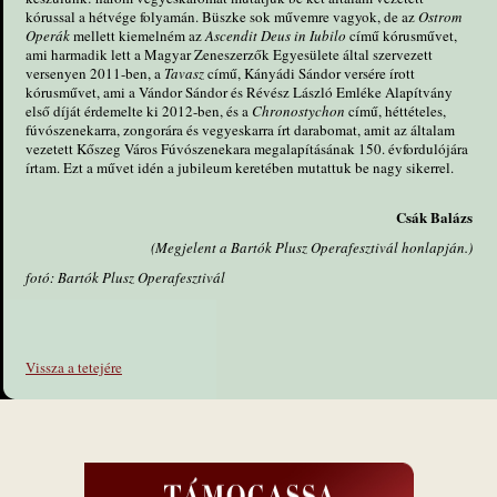
kórussal a hétvége folyamán. Büszke sok művemre vagyok, de az
Ostrom
Operák
mellett kiemelném az
Ascendit Deus in Iubilo
című kórusművet,
ami harmadik lett a Magyar Zeneszerzők Egyesülete által szervezett
versenyen 2011-ben, a
Tavasz
című, Kányádi Sándor versére írott
kórusművet, ami a Vándor Sándor és Révész László Emléke Alapítvány
első díját érdemelte ki 2012-ben, és a
Chronostychon
című, héttételes,
fúvószenekarra, zongorára és vegyeskarra írt darabomat, amit az általam
vezetett Kőszeg Város Fúvószenekara megalapításának 150. évfordulójára
írtam. Ezt a művet idén a jubileum keretében mutattuk be nagy sikerrel.
Csák Balázs
(Megjelent a Bartók Plusz Operafesztivál honlapján.)
fotó: Bartók Plusz Operafesztivál
Vissza a tetejére