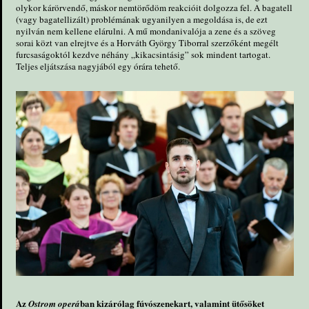
olykor kárörvendő, máskor nemtörődöm reakcióit dolgozza fel. A bagatell
(vagy bagatellizált) problémának ugyanilyen a megoldása is, de ezt
nyilván nem kellene elárulni. A mű mondanivalója a zene és a szöveg
sorai közt van elrejtve és a Horváth György Tiborral szerzőként megélt
furcsaságoktól kezdve néhány „kikacsintásig” sok mindent tartogat.
Teljes eljátszása nagyjából egy órára tehető.
Az
ban kizárólag fúvószenekart, valamint ütősöket
Ostrom operá