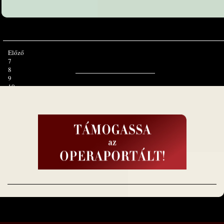
Előző
7
8
9
10
11
12
13
14
15
16
Tovább
16. oldal / 16