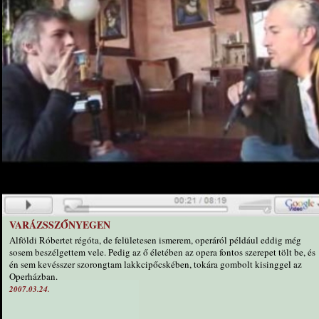
VARÁZSSZŐNYEGEN
Alföldi Róbertet régóta, de felületesen ismerem, operáról például eddig még
sosem beszélgettem vele. Pedig az ő életében az opera fontos szerepet tölt be, és
én sem kevésszer szorongtam lakkcipőcskében, tokára gombolt kisinggel az
Operházban.
2007.03.24.