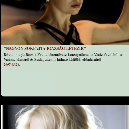
"NAGYON SOKFAJTA IGAZSÁG LÉTEZIK"
Rövid interjú Bozsik Yvette táncművész-koreográfussal a Varázsfuvoláról, a
Varázscirkuszról és Budapesten is látható külföldi előadásairól.
2007.03.26.