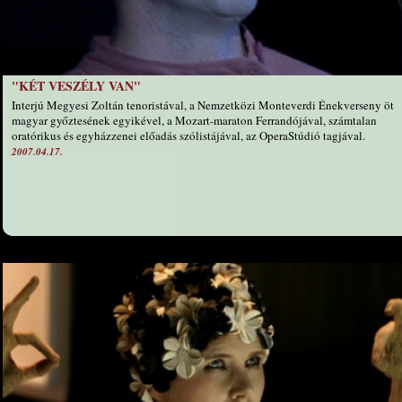
"KÉT VESZÉLY VAN"
Interjú Megyesi Zoltán tenoristával, a Nemzetközi Monteverdi Énekverseny öt
magyar győztesének egyikével, a Mozart-maraton Ferrandójával, számtalan
oratórikus és egyházzenei előadás szólistájával, az OperaStúdió tagjával.
2007.04.17.