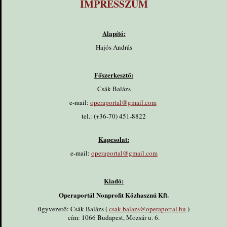
IMPRESSZUM
Alapító:
Hajós András
Főszerkesztő:
Csák Balázs
e-mail:
operaportal@gmail.com
tel.: (+36-70) 451-8822
Kapcsolat:
e-mail:
operaportal@gmail.com
Kiadó:
Operaportál Nonprofit Közhasznú Kft.
ügyvezető: Csák Balázs (
csak.balazs@operaportal.hu
)
cím: 1066 Budapest, Mozsár u. 6.