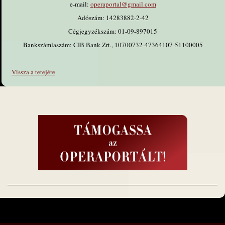
e-mail:
operaportal@gmail.com
Adószám: 14283882-2-42
Cégjegyzékszám: 01-09-897015
Bankszámlaszám: CIB Bank Zrt., 10700732-47364107-51100005
Vissza a tetejére