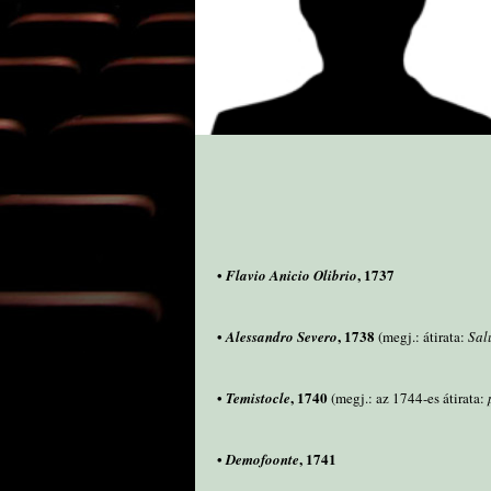
•
, 1737
Flavio Anicio Olibrio
•
, 1738
Alessandro Severo
(megj.: átirata:
Sal
•
, 1740
Temistocle
(megj.: az 1744-es átirata:
•
, 1741
Demofoonte