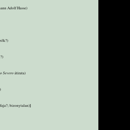
ohann Adolf Hasse)
rzők?)
k?)
o Severo
átirata)
)
]
faja?; bizonytalan)