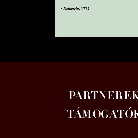
•
, 1772
Demetrio