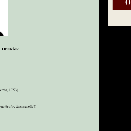
OPERÁK:
ustia
, 1753)
pasticcio
; társszerzők?)