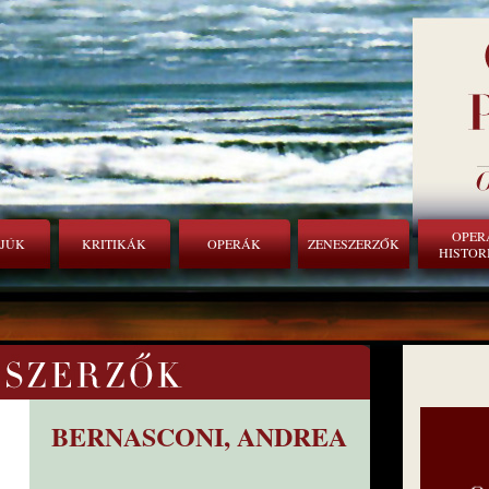
OPER
RJÚK
KRITIKÁK
OPERÁK
ZENESZERZŐK
HISTOR
BERNASCONI, ANDREA