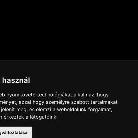
IMPRESSZUM
t használ
JOGI NYILATKOZAT
KAPCSOLAT
gyéb nyomkövető technológiákat alkalmaz, hogy
DESIGN BY
lményét, azzal hogy személyre szabott tartalmakat
KARCMÉDIA
 jelenít meg, és elemzi a weboldalunk forgalmát,
 érkeztek a látogatóink.
gváltoztatása