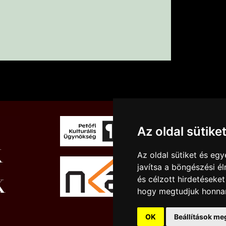
Az oldal sütike
Az oldal sütiket és e
javítsa a böngészési é
és célzott hirdetéseket
hogy megtudjuk honnan
OK
Beállítások me