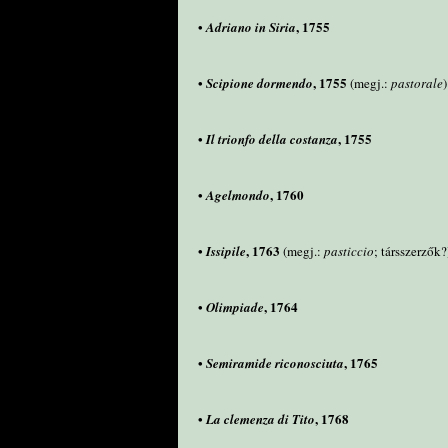
•
, 1755
Adriano in Siria
•
, 1755
Scipione dormendo
(megj.:
pastorale
)
•
, 1755
Il trionfo della costanza
•
, 1760
Agelmondo
•
, 1763
Issipile
(megj.:
pasticcio
; társszerzők?
•
, 1764
Olimpiade
•
, 1765
Semiramide riconosciuta
•
, 1768
La clemenza di Tito