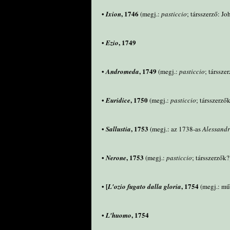
•
, 1746
Ixion
(megj.:
pasticcio
; társszerző: J
•
, 1749
Ezio
•
, 1749
Andromeda
(megj.:
pasticcio
; társsze
•
, 1750
Euridice
(megj.:
pasticcio
; társszerző
•
, 1753
Sallustia
(megj.: az 1738-as
Alessandr
•
, 1753
Nerone
(megj.:
pasticcio
; társszerzők?
• [
, 1754
L'ozio fugato dalla gloria
(megj.: mű
•
, 1754
L'huomo