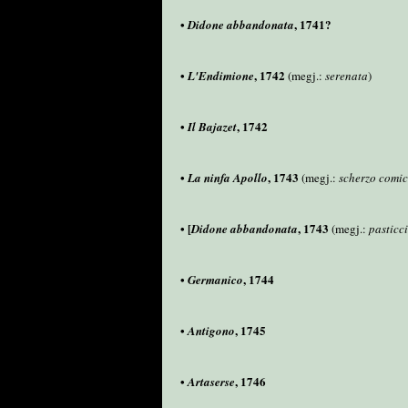
•
, 1741?
Didone abbandonata
•
, 1742
L'Endimione
(megj.:
serenata
)
•
, 1742
Il Bajazet
•
, 1743
La ninfa Apollo
(megj.:
scherzo comic
• [
, 1743
Didone abbandonata
(megj.:
pasticc
•
, 1744
Germanico
•
, 1745
Antigono
•
, 1746
Artaserse