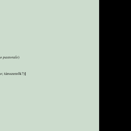
o pastorale
)
]
io
; társszerzők?)