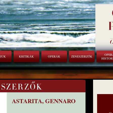
OPER
RJÚK
KRITIKÁK
OPERÁK
ZENESZERZŐK
HISTOR
ASTARITA, GENNARO