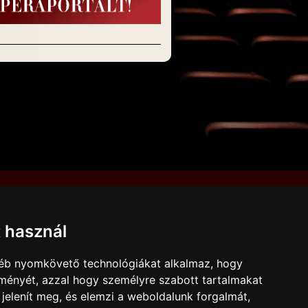
IMPRESSZUM
JOGI NYILATKOZAT
KAPCSOLAT
t használ
DESIGN BY
KARCMÉDIA
gyéb nyomkövető technológiákat alkalmaz, hogy
lményét, azzal hogy személyre szabott tartalmakat
 jelenít meg, és elemzi a weboldalunk forgalmát,