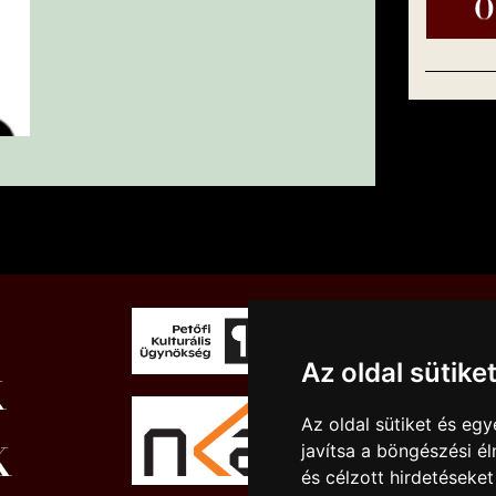
Az oldal sütike
Az oldal sütiket és e
javítsa a böngészési é
és célzott hirdetéseket