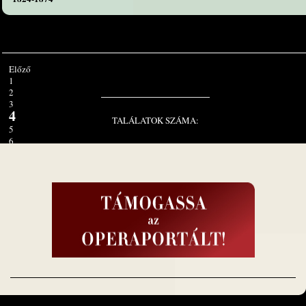
Előző
1
2
3
4
TALÁLATOK SZÁMA:
5
6
7
8
9
10
Tovább