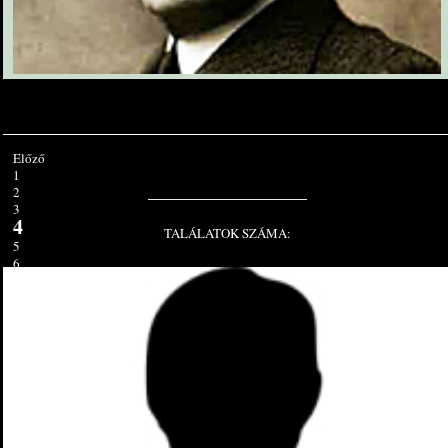
Előző
1
2
3
4
TALÁLATOK SZÁMA:
5
6
7
8
9
10
Tovább