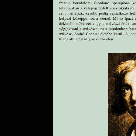
francia forradalom. Giordano operájában kö
felvonásban a velejéig feslett arisztokrata mi
sem méltatják, később pedig sajnálkozó tré
helyezi középpontba a szerző: Mi az igazi m
deklarált művészet vagy a művészi érték, a
végigvonul a művészet és a mindenkori hatal
művész, André Chénier életébe kerül. A „sajá
hiába állt a paradigmaváltás élén.