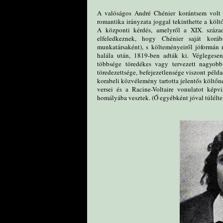
A valóságos André Chénier korántsem volt e
romantika irányzata joggal tekinthette a költ
A központi kérdés, amelyről a XIX. század
elfeledkeznek, hogy Chénier saját korá
munkatársaként), s költeményeiről jóformán 
halála után, 1819-ben adták ki. Véglegesen
többsége töredékes vagy tervezett nagyobb
töredezettsége, befejezetlensége viszont példa
korabeli közvélemény tartotta jelentős költőn
versei és a Racine-Voltaire vonulatot képv
homályába vesztek. (Ő egyébként jóval túlélte 