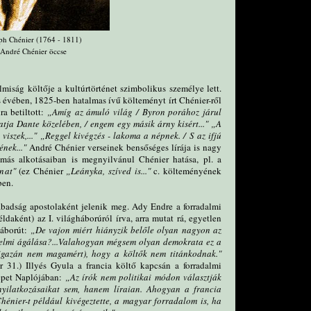
ph Chénier (1764 - 1811)
 André Chénier öccse
lmiság költője a kultúrtörténet szimbolikus személye lett.
s évében, 1825-ben hatalmas ívű költeményt írt Chénier-ről
ra betiltott:
„Amíg az ámuló világ / Byron porához járul
atja Dante közelében, / engem egy másik árny kisért..." „A
 viszek,..." „Reggel kivégzés - lakoma a népnek. / S az ifjú
nek..."
André Chénier verseinek bensőséges lírája is nagy
 más alkotásaiban is megnyilvánul Chénier hatása, pl. a
ánat"
(ez Chénier
„Leányka, szíved is..."
c. költeményének
ben.
badság apostolaként jelenik meg. Ady Endre a forradalmi
daként) az I. világháborúról írva, arra mutat rá, egyetlen
háborút:
„De vajon miért hiányzik belőle olyan nagyon az
edelmi ágálása?...Valahogyan mégsem olyan demokrata ez a
 igazán nem magamért), hogy a költők nem titánkodnak."
 31.) Illyés Gyula a francia költő kapcsán a forradalmi
képet Naplójában:
„Az írók nem politikai módon választják
nyilatkozásaikat sem, hanem líraian. Ahogyan a francia
hénier-t például kivégeztette, a magyar forradalom is, ha