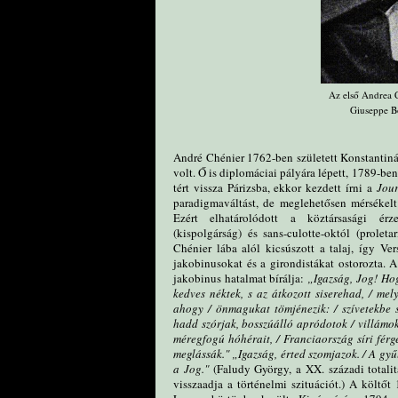
Az első Andrea 
Giuseppe B
André Chénier 1762-ben született Konstantiná
volt. Ő is diplomáciai pályára lépett, 1789-be
tért vissza Párizsba, ekkor kezdett írni a
Jour
paradigmaváltást, de meglehetősen mérsékelt
Ezért elhatárolódott a köztársasági érze
(kispolgárság) és sans-culotte-októl (prolet
Chénier lába alól kicsúszott a talaj, így Ver
jakobinusokat és a girondistákat ostorozta. A 
jakobinus hatalmat bírálja:
„Igazság, Jog! Ho
kedves néktek, s az átkozott siserehad, / mel
ahogy / önmagukat tömjénezik: / szívetekbe se
hadd szórjak, bosszúálló apródotok / villámoka
méregfogú hóhérait, / Franciaország síri férge
meglássák." „Igazság, érted szomjazok. / A gyű
a Jog."
(Faludy György, a XX. századi totalitá
visszaadja a történelmi szituációt.) A költőt