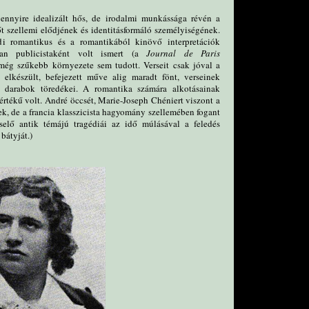
nnyire idealizált hős, de irodalmi munkássága révén a
őt szellemi elődjének és identitásformáló személyiségének.
i romantikus és a romantikából kinövő interpretációk
ban publicistaként volt ismert (a
Journal de Paris
még szűkebb környezete sem tudott. Verseit csak jóval a
 elkészült, befejezett műve alig maradt fönt, verseinek
 darabok töredékei. A romantika számára alkotásainak
értékű volt. André öccsét, Marie-Joseph Chéniert viszont a
ek, de a francia klasszicista hagyomány szellemében fogant
iselő antik témájú tragédiái az idő múlásával a feledés
bátyját.)