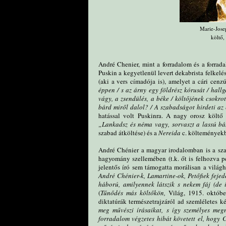
Marie-Jose
költő,
André Chenier, mint a forradalom és a forrada
Puskin a kegyetlenül levert dekabrista felkelé
(aki a vers címadója is), amelyet a cári cenzú
éppen / s az árny egy földrész kórusát / hallg
vágy, a zsendülés, a béke / költőjének csokrot
bárd miről dalol? / A szabadságot hirdeti az é
hatással volt Puskinra. A nagy orosz költő
„Lankadsz és néma vagy, sorvaszt a lassú b
szabad átköltése) és a
Nereida
c. költemények
André Chénier a magyar irodalomban is a sza
hagyomány szellemében (t.k. őt is felhozva pél
jelentős író sem támogatta morálisan a világ
André Chénier-k, Lamartine-ok, Petőfiek fej
háború, amilyennek látszik s nekem fáj (de
(
Tűnődés más költőkön,
Világ, 1915. október
diktatúrák természetrajzáról ad szemléletes 
meg művészi írásaikat, s így személyes meg
forradalom végzetes hibát követett el, hogy C