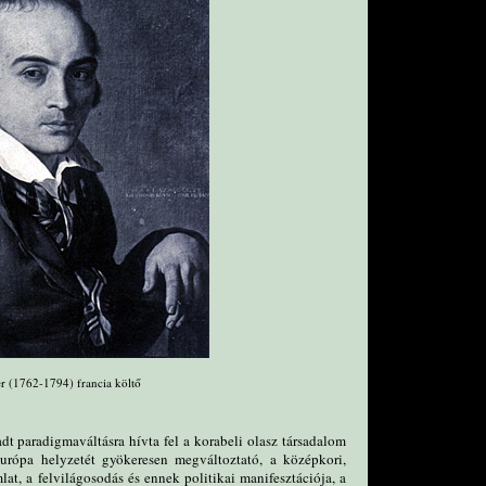
r (1762-1794) francia költő
dt paradigmaváltásra hívta fel a korabeli olasz társadalom
Európa helyzetét gyökeresen megváltoztató, a középkori,
t, a felvilágosodás és ennek politikai manifesztációja, a