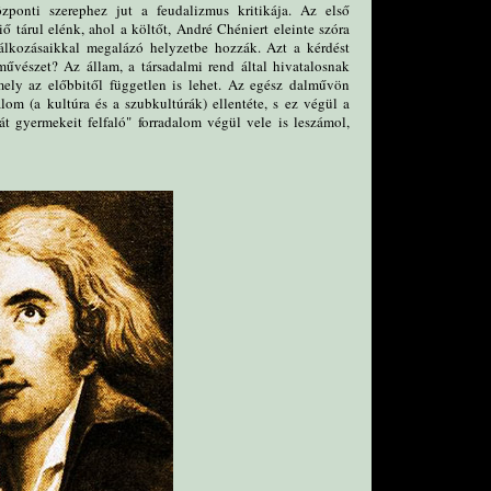
zponti szerephez jut a feudalizmus kritikája. Az első
liő tárul elénk, ahol a költőt, André Chéniert eleinte szóra
fálkozásaikkal megalázó helyzetbe hozzák. Azt a kérdést
űvészet? Az állam, a társadalmi rend által hivatalosnak
mely az előbbitől független is lehet. Az egész dalművön
om (a kultúra és a szubkultúrák) ellentéte, s ez végül a
t gyermekeit felfaló" forradalom végül vele is leszámol,