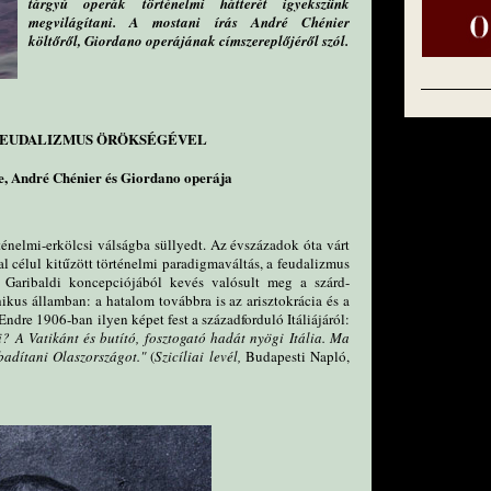
tárgyú operák történelmi hátterét igyekszünk
megvilágítani. A mostani írás André Chénier
költőről, Giordano operájának címszereplőjéről szól.
FEUDALIZMUS ÖRÖKSÉGÉVEL
e, André Chénier és Giordano operája
ténelmi-erkölcsi válságba süllyedt. Az évszázadok óta várt
al célul kitűzött történelmi paradigmaváltás, a feudalizmus
 Garibaldi koncepciójából kevés valósult meg a szárd-
ikus államban: a hatalom továbbra is az arisztokrácia és a
dre 1906-ban ilyen képet fest a századforduló Itáliájáról:
? A Vatikánt és butító, fosztogató hadát nyögi Itália. Ma
badítani Olaszországot."
(
Szicíliai levél,
Budapesti Napló,