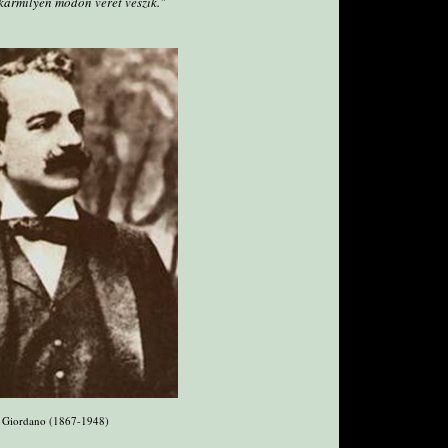
kármilyen módon vérét veszik."
 Giordano (1867-1948)