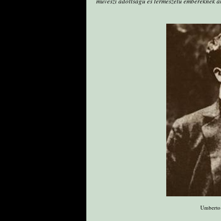
művészi adottságú és természetű embereknek a
Umberto