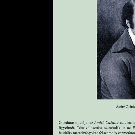
André Chénie
Giordano operája, az
André Chénier
az elmara
figyelmét. Témaválasztása szimbolikus: az 
feudális maradványokat felszámoló eszmeáramla