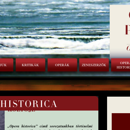
OPER
RJÚK
KRITIKÁK
OPERÁK
ZENESZERZŐK
HISTOR
A PARADIGMAVÁLTÁS
KÖLTŐJE
„Opera historica” című sorozatunkban történelmi