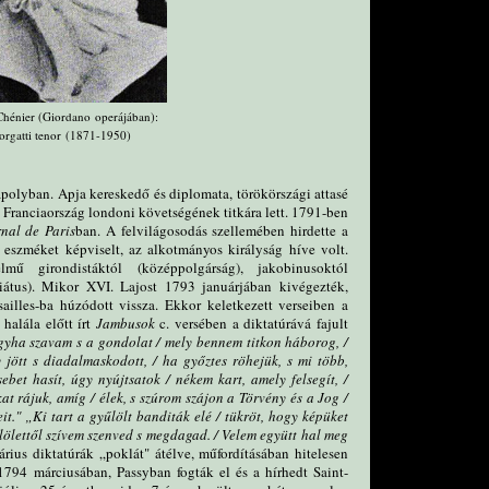
Chénier (Giordano operájában):
orgatti tenor (1871-1950)
polyban. Apja kereskedő és diplomata, törökörszági attasé
n Franciaország londoni követségének titkára lett. 1791-ben
nal de
Paris
ban. A felvilágosodás szellemében hirdette a
 eszméket képviselt, az alkotmányos királyság híve volt.
lmű girondistáktól (középpolgárság), jakobinusoktól
ariátus). Mikor XVI. Lajost 1793 januárjában kivégezték,
sailles-ba húzódott vissza. Ekkor keletkezett verseiben a
halála előtt írt
Jambusok
c. versében a diktatúrává fajult
gyha szavam s a gondolat / mely bennem titkon háborog, /
y jött s diadalmaskodott, / ha győztes röhejük, s mi több,
bet hasít, úgy nyújtsatok / nékem kart, amely felsegít, /
t rájuk, amíg / élek, s szúrom szájon a Törvény és a Jog /
it." „Ki tart a gyűlölt banditák elé / tükröt, hogy képüket
lölettől szívem szenved s megdagad. / Velem együtt hal meg
rius diktatúrák „poklát" átélve, műfordításában hitelesen
 1794 márciusában, Passyban fogták el és a hírhedt Saint-