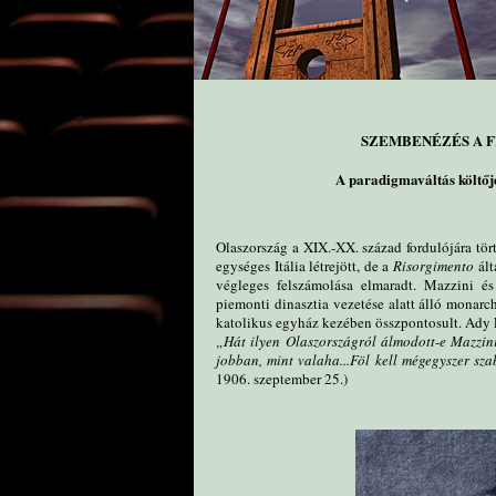
SZEMBENÉZÉS A 
A paradigmaváltás költőj
Olaszország a XIX.-XX. század fordulójára tör
egységes Itália létrejött, de a
Risorgimento
ált
végleges felszámolása elmaradt. Mazzini és
piemonti dinasztia vezetése alatt álló monarch
katolikus egyház kezében összpontosult. Ady En
„Hát ilyen Olaszországról álmodott-e Mazzini
jobban, mint valaha...Föl kell mégegyszer sza
1906. szeptember 25.)