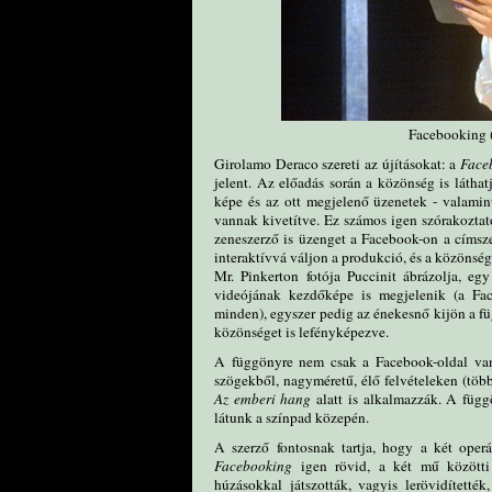
Facebooking
Girolamo Deraco szereti az újításokat: a
Face
jelent. Az előadás során a közönség is láthat
képe és az ott megjelenő üzenetek - valamint
vannak kivetítve. Ez számos igen szórakoztató
zeneszerző is üzenget a Facebook-on a címsz
interaktívvá váljon a produkció, és a közönsé
Mr. Pinkerton fotója Puccinit ábrázolja, 
videójának kezdőképe is megjelenik (a Fac
minden), egyszer pedig az énekesnő kijön a füg
közönséget is lefényképezve.
A függönyre nem csak a Facebook-oldal van 
szögekből, nagyméretű, élő felvételeken (több
Az emberi hang
alatt is alkalmazzák. A függ
látunk a színpad közepén.
A szerző fontosnak tartja, hogy a két ope
Facebooking
igen rövid, a két mű közötti
húzásokkal játszották, vagyis lerövidítetté