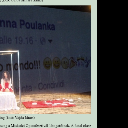
g (fotó: Gálos Mihály Samu)
ng (fotó: Vajda János)
eng a Miskolci Operafesztivál látogatóinak. A fiatal olasz