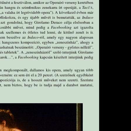
eltűnést a fesztiválon, amikor az Operaíró verseny keretében
n hangra és szimfonikus zenekarra írt operáját, a
Taci!-
t,
 („a valaha írt legrövidebb opera”). A következő évben már
 Miskolcra, és egy újabb művét is bemutatták, az
Indaco
 azt gondolná, hogy Girolamo Deraco célja elsősorban a
t korábbi művei, mind pedig a
Facebooking
azt igazolta
 szellemes és ötletes tud lenni, de kitűnő zenét is ír.
 nem beszélve az
Indaco
-ról, amely egy nagyon alaposan
rt hangszeres kompozíció, egyben „zeneszínház”, ahogy a
lvashatnak beszámolót: „Operaíró verseny - győztes nélkül”,
s és tabletek”. A „zeneszínházról” szóló interjúnk Girolamo
akarok…”, a
Facebooking
kapcsán készített interjúnk pedig
n megkomponált, dallamos kis opera, amely ugyan több
ezném: ez sem éri el a 20 percet. (A szerzőnek egyébként
pozíciója is, de a hosszú műveket nem szereti. Szerinte
t, nem biztos, hogy be is tudja majd a darabot mutatni,